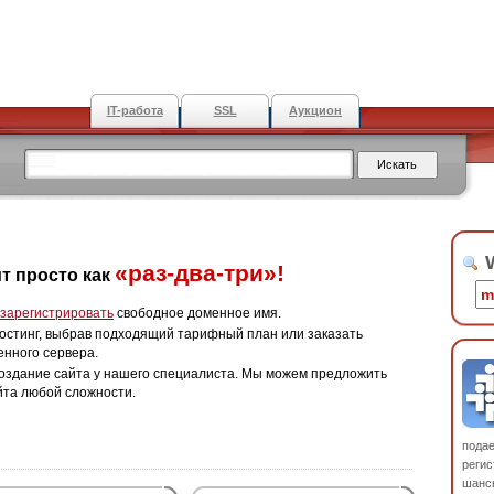
IT-работа
SSL
Аукцион
W
«раз-два-три»!
т просто как
зарегистрировать
свободное доменное имя.
остинг, выбрав подходящий тарифный план или заказать
енного сервера.
оздание сайта у нашего специалиста. Мы можем предложить
йта любой сложности.
пода
регис
шанс