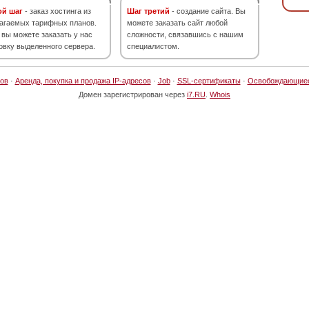
ой шаг
- заказ хостинга из
Шаг третий
- создание сайта. Вы
агаемых тарифных планов.
можете заказать сайт любой
 вы можете заказать у нас
сложности, связавшись с нашим
овку выделенного сервера.
специалистом.
ов
·
Аренда, покупка и продажа IP-адресов
·
Job
·
SSL-сертификаты
·
Освобождающие
Домен зарегистрирован через
i7.RU
.
Whois