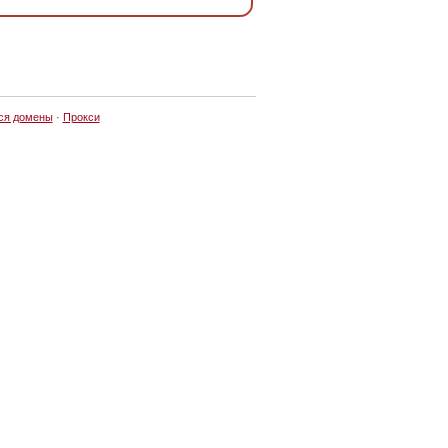
ся домены
·
Прокси